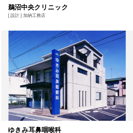
鵜沼中央クリニック
[ 設計 ]
加納工務店
ゆきみ耳鼻咽喉科