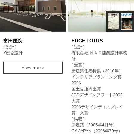
富田医院
EDGE LOTUS
[ 設計 ]
[ 設計 ]
K総合設計
有限会社 ＮＡＰ建築設計事務
所
[ 受賞 ]
view more
新建築住宅特集（2016年）
インテリアプランニング賞
2006
国土交通大臣賞
JCDデザインアワード2006
大賞
2006デザインディスプレイ
賞 入賞
[ 掲載 ]
新建築（2006年4月号）
GA JAPAN（2006年79号）