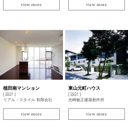
view more
view more
植田南マンション
東山元町ハウス
[ 設計 ]
[ 設計 ]
リアル・スタイル 有限会社
光崎敏正建築創作所
view more
view more