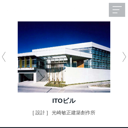
ITOビル
[ 設計 ]
光崎敏正建築創作所