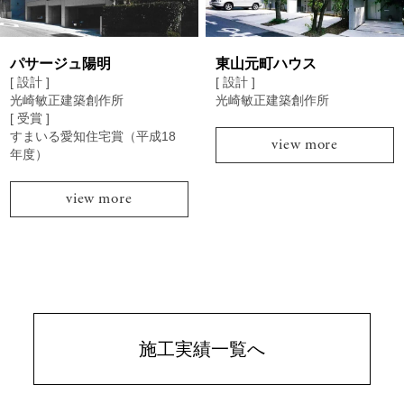
パサージュ陽明
東山元町ハウス
[ 設計 ]
[ 設計 ]
光崎敏正建築創作所
光崎敏正建築創作所
[ 受賞 ]
すまいる愛知住宅賞（平成18
view more
年度）
view more
施工実績一覧へ