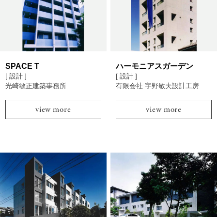
SPACE T
ハーモニアスガーデン
[ 設計 ]
[ 設計 ]
光崎敏正建築事務所
有限会社 宇野敏夫設計工房
view more
view more